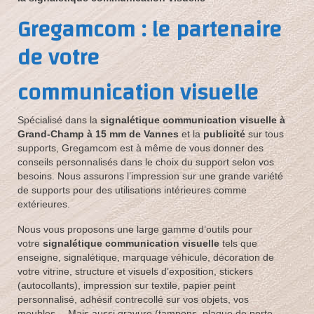
Bâche ou banderole publicitaire
Gregamcom : le partenaire
Panneau publicitaire
de votre
Enseigne
communication visuelle
Marquage véhicule
Spécialisé dans la
signalétique
communication visuelle à
Plaque professionnelle
Grand-Champ à 15 mm de Vannes
et la
publicité
sur tous
supports, Gregamcom est à même de vous donner des
Tampon encreur
conseils personnalisés dans le choix du support selon vos
besoins. Nous assurons l’impression sur une grande variété
Nos réalisations
de supports pour des utilisations intérieures comme
extérieures.
Les réalisations de GregamPub
Nous vous proposons une large gamme d’outils pour
Nous contacter
votre
signalétique
communication visuelle
tels que
enseigne, signalétique, marquage véhicule, décoration de
votre vitrine, structure et visuels d’exposition, stickers
(autocollants), impression sur textile, papier peint
personnalisé, adhésif contrecollé sur vos objets, vos
meubles… Mais aussi gravure (tampons, plaque de porte,