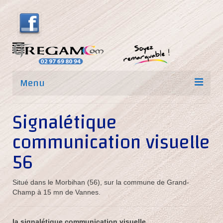
Menu
Accueil
Signalétique
Nos prestations
communication visuelle
Signalétique communication visuelle 56
56
impression sur adhésif
Situé dans le Morbihan (56), sur la commune de Grand-
impression sur papier
Champ à 15 mn de Vannes.
Marquage textile
la signalétique
communication visuelle