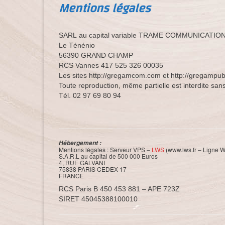
Mentions légales
SARL au capital variable TRAME COMMUNICATIO
Le Ténénio
56390 GRAND CHAMP
RCS Vannes 417 525 326 00035
Les sites http://gregamcom.com et http://gregampu
Toute reproduction, même partielle est interdite sans
Tél. 02 97 69 80 94
Hébergement :
Mentions légales : Serveur VPS –
LWS
(www.lws.fr – Ligne W
S.A.R.L au capital de 500 000 Euros
4, RUE GALVANI
75838 PARIS CEDEX 17
FRANCE
RCS Paris B 450 453 881 – APE 723Z
SIRET 45045388100010