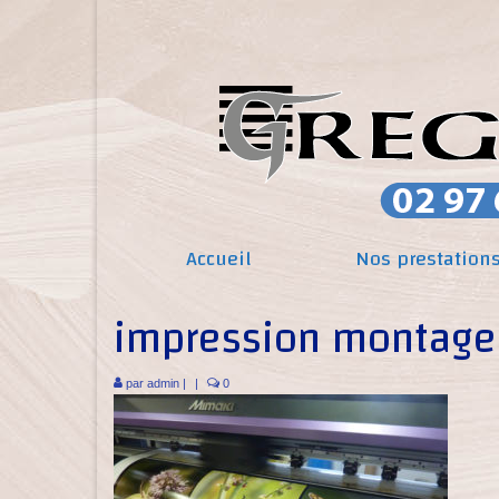
Accueil
Nos prestation
impression montage
par
admin
|
|
0