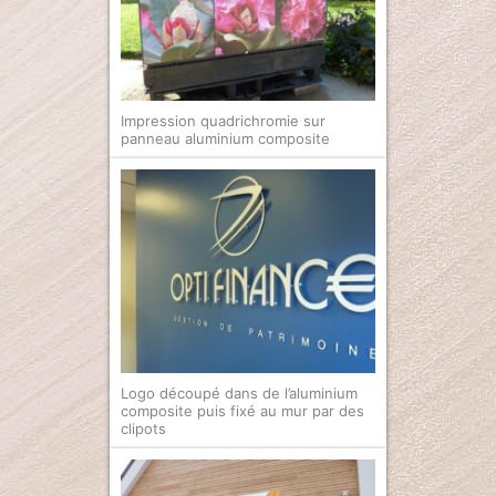
Bâche ou banderole publicitaire
Panneau publicitaire
Enseigne
Impression quadrichromie sur
panneau aluminium composite
Marquage véhicule
Plaque professionnelle
Tampon encreur
Nos réalisations
Les réalisations de GregamPub
Nous contacter
Logo découpé dans de l’aluminium
composite puis fixé au mur par des
clipots