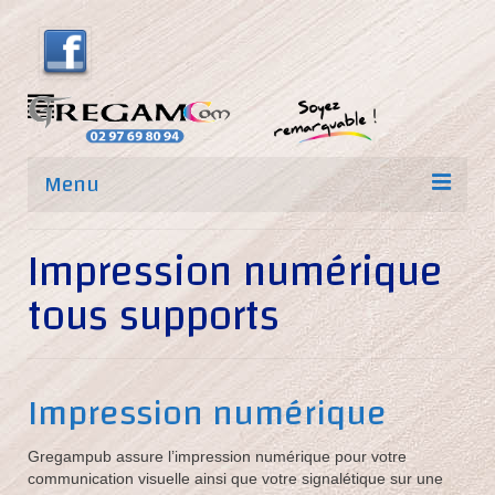
Menu
Accueil
Impression numérique
Nos prestations
tous supports
Signalétique communication visuelle 56
impression sur adhésif
Impression numérique
impression sur papier
Gregampub assure l’impression numérique pour votre
Marquage textile
communication visuelle ainsi que votre signalétique sur une