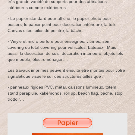
très grande variété de supports pour des utilisations
Bâche ou banderole publicitaire
intérieures comme extérieures :
Panneau publicitaire
› Le papier standard pour affiche, le papier photo pour
posters, le papier peint pour décoration intérieure, la toile
Enseigne
Canvas dites toiles de peintre, la bâche.
Marquage véhicule
› Vinyle et micro perforé pour enseignes, vitrines, semi
covering ou total covering pour véhicules, bateaux. Mais
aussi, la décoration de sols, décoration intérieure, objets tels
Plaque professionnelle
que meuble, électroménager….
Tampon encreur
Les travaux imprimés peuvent ensuite être montés pour votre
signalétique visuelle sur des structures telles que :
Nos réalisations
› panneaux rigides PVC, métal, caissons lumineux, totem,
Les réalisations de GregamPub
stand parapluie, kakémonos, roll up, beach flag, bâche, stop
trottoir…
Nous contacter