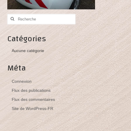
Bâche ou banderole publicitaire
Panneau publicitaire
Rechercher
:
Enseigne
Catégories
Marquage véhicule
Aucune catégorie
Plaque professionnelle
Méta
Tampon encreur
Nos réalisations
Connexion
Les réalisations de GregamPub
Flux des publications
Flux des commentaires
Nous contacter
Site de WordPress-FR