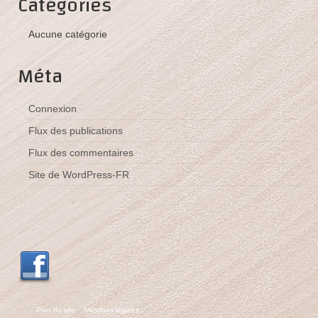
Catégories
Bâche ou banderole publicitaire
Aucune catégorie
Panneau publicitaire
Méta
Enseigne
Marquage véhicule
Connexion
Plaque professionnelle
Flux des publications
Flux des commentaires
Tampon encreur
Site de WordPress-FR
Nos réalisations
Les réalisations de GregamPub
Nous contacter
Plan du site
Mentions légales