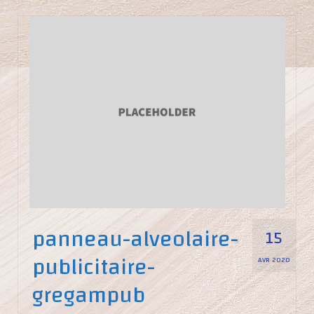
panneau-alveolaire-
15
publicitaire-
AVR 2020
gregampub