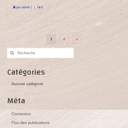
par
admin
|
|
0
Pagination
1
2
»
des
Rechercher
publications
:
Catégories
Aucune catégorie
Méta
Connexion
Flux des publications