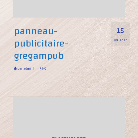
panneau-
15
publicitaire-
AVR 2020
gregampub
par
admin
|
|
0