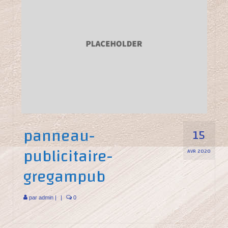
panneau-
15
publicitaire-
AVR 2020
gregampub
par
admin
|
|
0