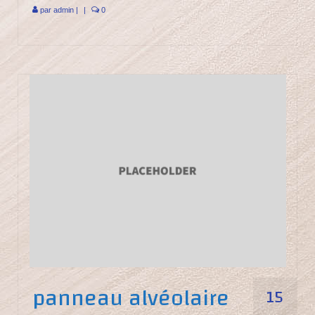
par
admin
|
|
0
panneau alvéolaire
15