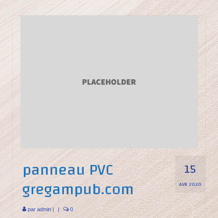
panneau PVC
15
gregampub.com
AVR 2020
par
admin
|
|
0