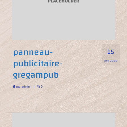
panneau-
15
publicitaire-
AVR 2020
gregampub
par
admin
|
|
0