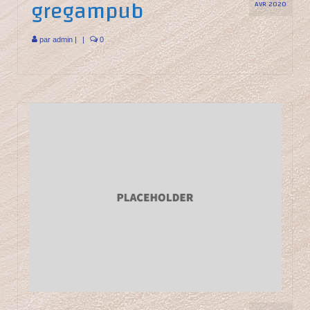
gregampub
AVR 2020
par
admin
|
|
0