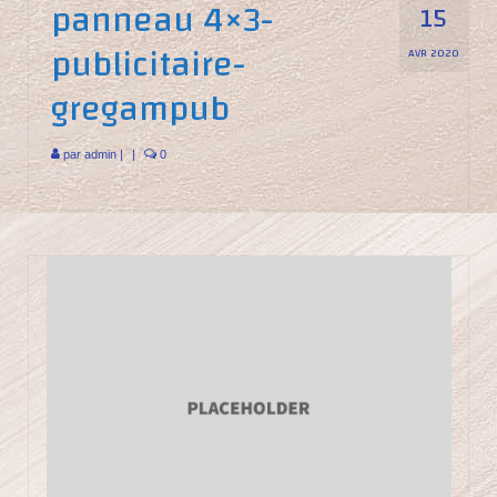
panneau 4×3-
15
publicitaire-
AVR 2020
gregampub
par
admin
|
|
0