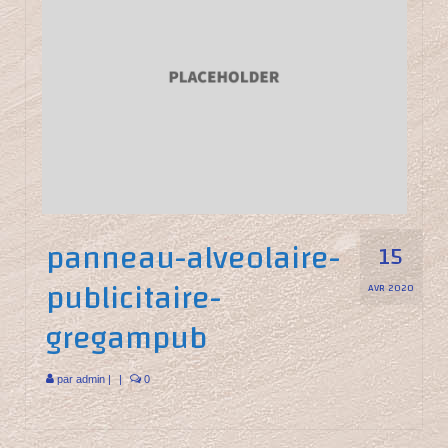
panneau-alveolaire-
15
publicitaire-
AVR 2020
gregampub
par
admin
|
|
0